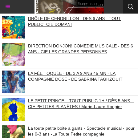
DRÔLE DE CENDRILLON - DES 6 ANS - TOUT
PUBLIC -CIE DOMANI
DIRECTION DONJON! COMEDIE MUSICALE - DES 6
ANS - CIE LES GRANDES PERSONNES
LA FÉE TOQUÉE - DE 3 A 9 ANS 45 MN - LA
COMPAGNIE DOSE - DE SABRINA TAGHZOUIT
LE PETIT PRINCE – TOUT PUBLIC 1H / DÈS 5 ANS –
CIE PETITES PLANÈTES / Marie-Laure Rongier
La toute petite boite à gants - Spectacle musical - pour
les 0-3 ans -La Toute Petite compagnie