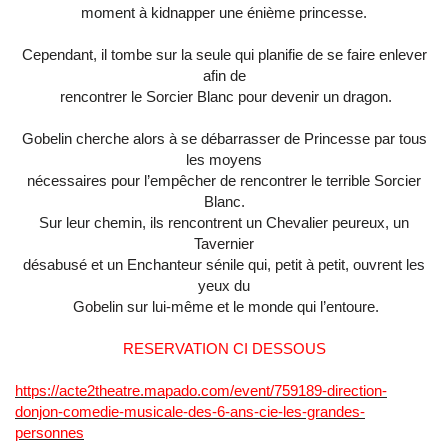
moment à kidnapper une énième princesse.
Cependant, il tombe sur la seule qui planifie de se faire enlever
afin de
rencontrer le Sorcier Blanc pour devenir un dragon.
Gobelin cherche alors à se débarrasser de Princesse par tous
les moyens
nécessaires pour l’empêcher de rencontrer le terrible Sorcier
Blanc.
Sur leur chemin, ils rencontrent un Chevalier peureux, un
Tavernier
désabusé et un Enchanteur sénile qui, petit à petit, ouvrent les
yeux du
Gobelin sur lui-même et le monde qui l’entoure.
RESERVATION CI DESSOUS
https://acte2theatre.mapado.com/event/759189-direction-
donjon-comedie-musicale-des-6-ans-cie-les-grandes-
personnes